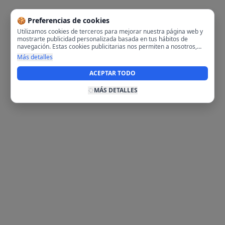
🍪 Preferencias de cookies
Utilizamos cookies de terceros para mejorar nuestra página web y
mostrarte publicidad personalizada basada en tus hábitos de
navegación. Estas cookies publicitarias nos permiten a nosotros,
analizar tu navegación en nuestra página y en internet para
Más detalles
mostrarte anuncios relevantes para ti. Al activarlas, aceptas el uso
de cookies para fines publicitarios y la recopilación y tratamiento de
ACEPTAR TODO
tus datos de navegación, incluyendo la posible compartición de
estos datos con terceros para ofrecerte publicidad personalizada.
MÁS DETALLES