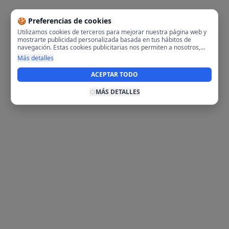
🍪 Preferencias de cookies
Utilizamos cookies de terceros para mejorar nuestra página web y
mostrarte publicidad personalizada basada en tus hábitos de
navegación. Estas cookies publicitarias nos permiten a nosotros,
analizar tu navegación en nuestra página y en internet para
Más detalles
mostrarte anuncios relevantes para ti. Al activarlas, aceptas el uso
de cookies para fines publicitarios y la recopilación y tratamiento de
ACEPTAR TODO
tus datos de navegación, incluyendo la posible compartición de
estos datos con terceros para ofrecerte publicidad personalizada.
MÁS DETALLES