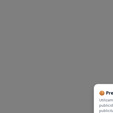
🍪 Pr
Utiliza
publici
publicit