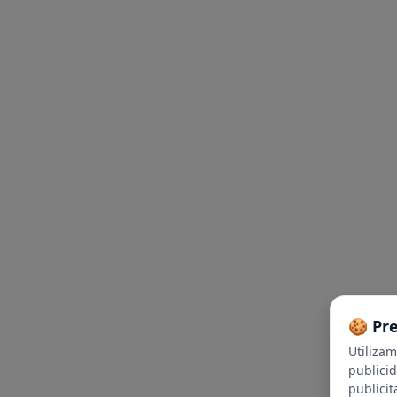
🍪 Pr
Utiliza
publici
publicit