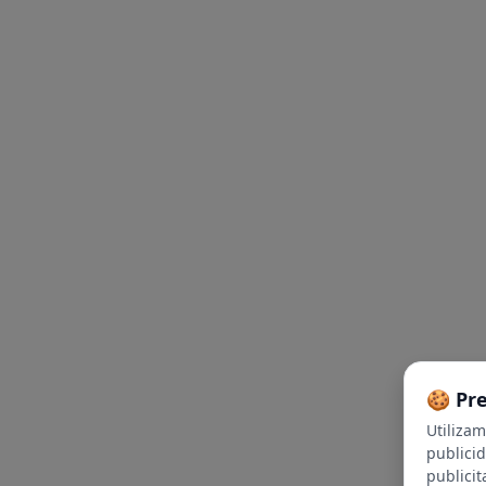
🍪 Pr
Utiliza
publici
publicit